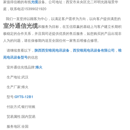
家值得信赖的有线
光缆
设备。公司地址：西安市未央区北二环明光路瑞景华
庭，联系电话15399021920
我们一直坚持以顾客为中心，以满足客户需求为方向，以向客户提供满意的
室外通信光缆
和服务为目标，在互信双赢的基础上与客户建立长期积
极稳定的合作关系，并且我司还提供优质的售后服务，如您购买的产品出现非
人为的问题，请在保修期内送至全国任何一家售后维修点修理。
请继续查看以下，
陕西西安唯苑电讯设备
，
西安唯苑电讯设备有限公司
，
唯
苑电讯设备型号
的信息
室外通信光缆品牌:
烽火
生产地址:武汉
生产厂家:烽火
型号:
GYTS-12B1
付款方式:银行转账
贸易属性:国内贸易
服务地区:全国