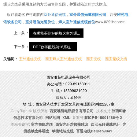
通信光缆是采用直销的方式销售到全国，并通过陆运的方式物流。
欢迎新老客户咨询陕西
室外通信光缆
，
室外通信光缆有限公司
，西安
唯苑电
讯设备公司
，
室外通信光缆价位
，
烽火室外通信光缆价位
www.029fiber.com
上一条 ：
在哪能买到好的烽火室外通...
下一条 ：
DDF数字配线架16系统...
关键词：
室外通信光缆
西安烽火室外通信光缆
西安光缆
西安层绞光缆
西安唯苑电讯设备有限公司
办公电话：029-89153011
手 机：15399021920
联系人：袁经理
地 址：西安经济技术开发区文景路海璟国际3幢22207室
CopyRight © 版权所有:
西安唯苑电讯设备有限公司
技术支持:
陕西印象
信息技术有限公司
网站地图
XML
备案号:
陕ICP备15001486号-2
本站关键字:
室内布线光缆
西安光纤熔接接续盒
西安光纤跳线尾纤
光
缆接续盒终端盒
单模铠装光缆
百通电缆BelDen9841