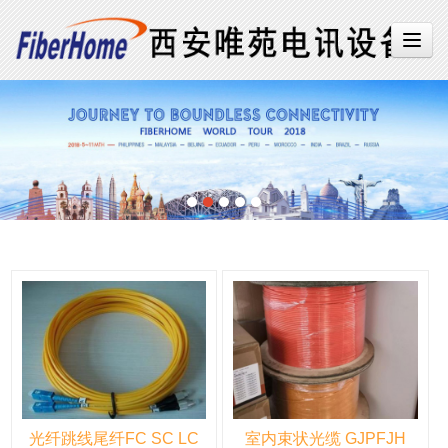
光纤跳线尾纤FC SC LC
室内束状光缆 GJPFJH