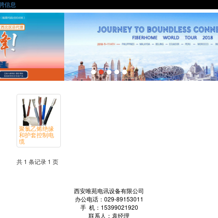
聘信息
聚氯乙烯绝缘
和护套控制电
缆
共 1 条记录 1 页
西安唯苑电讯设备有限公司
办公电话：029-89153011
手 机：15399021920
联系人：袁经理