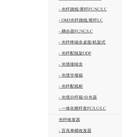
- 光纤跳线/尾纤FC/SC/LC
- OM3光纤跳线/尾纤LC
- 耦合器FC/SC/LC
- 光纤终端盒桌面/机架式
- 光纤配线架ODF
- 光缆接续盒
- 光缆交接箱
- 光纤配线柜
- 光缆分纤箱/分光器
- 一体化熔纤盘FC/LC/LC
光纤收发器
- 百兆单模收发器