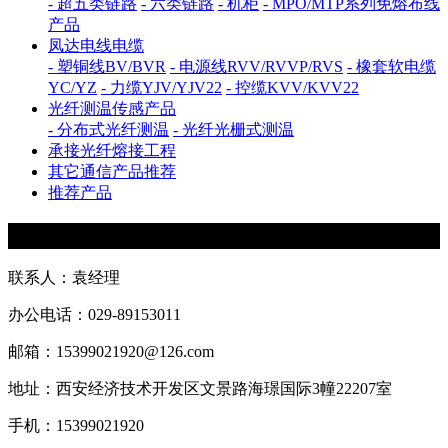
- 超五类链路
- 六类链路
- 机柜
- MPO/MTP系列免熔布线
产品
凤达电线电缆
- 塑铜线BV/BVR
- 电源线RVV/RVVP/RVS
- 橡套软电缆
YC/YZ
- 力缆YJV/YJV22
- 控缆KVV/KVV22
光纤测温传感产品
- 分布式光纤测温
- 光纤光栅式测温
承接光纤熔接工程
其它通信产品推荐
推荐产品
联系我们

联系人：袁经理
办公电话：029-89153011
邮箱：15399021920@126.com
地址：西安经济技术开发区文景路海璟国际3幢22207室
手机：15399021920