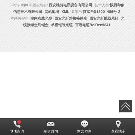
CopyRight © 版权所有:
西安唯苑电讯设备有限公司
技术支持:
陕西印象
信息技术有限公司
网站地图
XML
备案号:
陕ICP备15001486号-2
本站关键字:
室内布线光缆
西安光纤熔接接续盒
西安光纤跳线尾纤
光
缆接续盒终端盒
单模铠装光缆
百通电缆BelDen9841
电话咨询
短信咨询
留言咨询
查看地图