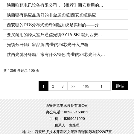
陕西唯苑电讯设备有限公司，【推荐】西安耐用的烽火室外直埋通信光缆
陕西哪有供应品质好的非金属光缆|西安光缆供应
西安哪的DTS分布式光纤测温系统是实用的——分布式光纤测温系统
要买耐用的烽火室外通信光缆GYTA-8B1就到西安唯苑电讯设备|GYTA-8B1价格如何
光缆分纤箱厂家品牌|专业的24芯光纤入户箱
陕西光缆分纤箱厂家有什么特色|专业的24芯光纤入户箱
共 1256 条记录 105 页
跳转
1
2
3
>>
105
西安唯苑电讯设备有限公司
办公电话：029-89153011
手 机：15399021920
联系人：袁经理
地 址：西安经济技术开发区文景路海璟国际3幢22207室