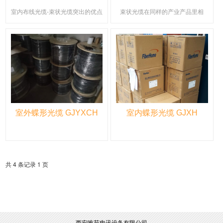
室内布线光缆-束状光缆突出的优点
束状光缆在同样的产业产品里相
能保证市场的需求。从频带宽上来
比，具有更加低的损耗。为什么这
看，束状光缆在低损耗区的频带宽
样说，是因为束状光缆在传输中，
度也可达30000GHz，也就是说，
因为不需要像干线一样进行均衡，
用此光纤作为导线，将会大大的提
这样低的损耗，也是光纤能传输距
高人民群众的网络信息交流水平。
离非常远的条件。
室外蝶形光缆 GJYXCH
室内蝶形光缆 GJXH
共 4 条记录 1 页
西安唯苑电讯设备有限公司