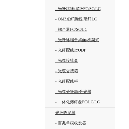
- 光纤跳线/尾纤FC/SC/LC
- OM3光纤跳线/尾纤LC
- 耦合器FC/SC/LC
- 光纤终端盒桌面/机架式
- 光纤配线架ODF
- 光缆接续盒
- 光缆交接箱
- 光纤配线柜
- 光缆分纤箱/分光器
- 一体化熔纤盘FC/LC/LC
光纤收发器
- 百兆单模收发器