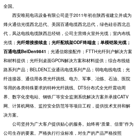
全国。
西安唯苑电讯设备有限公司是于2011年初在陕西省建立并成为
烽火通信光缆西北总代、美国百通电缆西北总代，绿色硅谷西北总
代，凤达电线电缆陕西总经销，公司主营烽火室外光缆；室内布线
光缆；
光纤熔接接续盒；光纤配线架ODF终端盒；单模铠装光缆；
百通电缆
BelDen9841
；光通信熔接配件；FTTH光纤到户解决方案
和材料提供；光纤到桌面GPON解决方案和材料提供；综合布线链
路系列产品；BELDEN工业通讯电缆系列产品；弱电电线电缆；光
纤连接器、通信用各类光纤跳线、电力、军事、冶炼、石油、医院
等用的各类特殊要求的特种光纤跳线、DTS分布式全光纤震动周
界、数字化变电站、钢铁厂等安全监测系统解决方案并承接CATV
网、计算机网络、监控安全防范等等项目工程，提供技术支持和解
决方案。
公司坚持为广大客户提供贴心的服务。始终将“质量、信誉”作为
公司生存的要素。严格执行行业标准，对生产的产品严格按照