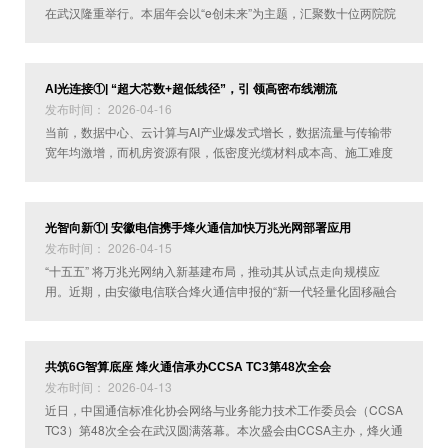
在武汉隆重举行。本届年会以“e创未来”为主题，汇聚数十位两院院
士、千余位行业专家及6000余名参会代表，围绕光通信、人工智
能、6G等前沿领域展开深度探讨。
AI光连接①| “超大芯数+超低线径”，引 领高密布线潮流
发布时间： 2026-04-16
当前，数据中心、云计算与AI产业爆发式增长，数据流量与传输带
宽年均激增，而机房资源有限，低密度光缆材料成本高、施工难度
大，更持续推高运营成本。作为通信核心载体，光缆正面临传输容
量、空间利用、部署效率、运维成本等多维度升级压力。
光智向新①| 安徽电信携手烽火通信加快万兆光网部署应用
发布时间： 2026-04-15
“十五五” 将万兆光网纳入新基建布局，推动其从试点走向规模应
用。近期，由安徽电信联合烽火通信申报的“新一代轻量化固移融合
行业定制网全光底座和应用”项目，荣获第四届“光华杯”千兆光网应
用创新大赛一等奖。该项目核心突破在于将路由、算力、汇聚、接
入四重功能集于一身的“四合一”OLT，为行业提供了一张可拓展、可
共筑6G智算底座 烽火通信承办CCSA TC3第48次全会
定制、可规模复制的全光底座。
发布时间： 2026-04-13
近日，中国通信标准化协会网络与业务能力技术工作委员会（CCSA
TC3）第48次全会在武汉圆满落幕。本次盛会由CCSA主办，烽火通