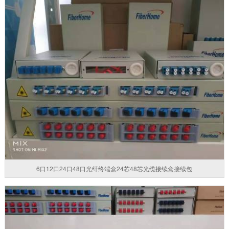
6口12口24口48口光纤终端盒24芯48芯光缆接续盒接续包