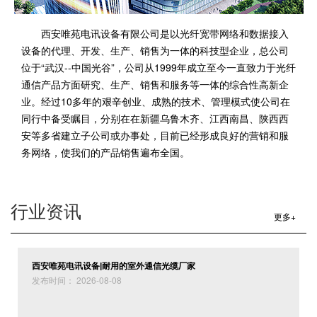
西安唯苑电讯设备有限公司是以光纤宽带网络和数据接入
设备的代理、开发、生产、销售为一体的科技型企业，总公司
位于“武汉--中国光谷”，公司从1999年成立至今一直致力于光纤
通信产品方面研究、生产、销售和服务等一体的综合性高新企
业。经过10多年的艰辛创业、成熟的技术、管理模式使公司在
同行中备受瞩目，分别在在新疆乌鲁木齐、江西南昌、陕西西
安等多省建立子公司或办事处，目前已经形成良好的营销和服
务网络，使我们的产品销售遍布全国。
西安唯苑电讯设备有限公司是于2011年初在陕西省建立并
成为烽火通信光缆西北总代、美国百通电缆西北总代，绿色硅
谷西北总代，凤达电线电缆陕西总经销，公司主营烽火室外光
行业资讯
更多+
缆；室内布线光缆；
光纤熔接接续盒；光纤配线架ODF终端
盒；单模铠装光缆；百通电缆
BelDen9841
；光通信熔接配
件；FTTH光纤到户解决方案和材料提供；光纤到桌面GPON解
西安唯苑电讯设备|耐用的室外通信光缆厂家
决方案和材料提供；综合布线链路系列产品；BELDEN工业通
发布时间： 2026-08-08
讯电缆系列产品；弱电电线电缆；光纤连接器、通信用各类光
纤跳线、电力、军事、冶炼、石油、医院等用的各类特殊要求