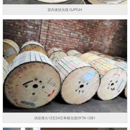
室内束状光缆 GJPFJH
供应烽火12芯24芯单模光缆GYTA-12B1