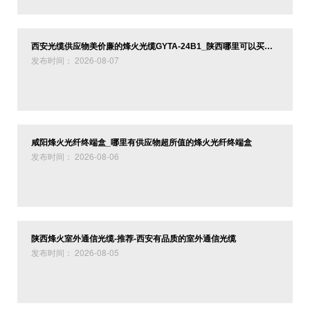
的特种光纤跳线、DTS分布式全光纤震动周界、数字化变电
站、钢铁厂等安全监测系统解决方案并承接CATV网、计算机网
络、监控安全防范等等项目工程，提供技术支持和解决方案。
西安光缆供应物美价廉的烽火光缆GYTA-24B1_陕西哪里可以买到划算的烽火光缆GYTA-24B1
公司坚持为广大客户提供贴心的服务。始终将“质量、信
发布时间： 2026-08-07
誉”作为公司生存的要素。严格执行行业标准，对生产的产品严
格按照ISO9002标准体系进行质量控制。通过检测仪器，严格
按照BELLCORE标准对产品进行测试，公司成立至今已与多家
企业建立长期合作，产品和服务都获得客户的认可，我们也期
待与您的合作。
咸阳烽火光纤终端盒_哪里有供应物超所值的烽火光纤终端盒
网络存知己，天涯若比邻；诚实做人，诚信做事！我们愿
发布时间： 2026-08-06
与关注和支持我们的各界朋友一道，通力合作，共谋发展，互
利互惠，实现双赢！
热烈欢迎新老客户惠顾！来电咨询！
办公：029-89153011
电话：15399021920
陕西烽火室外通信光缆-推荐-西安有品质的室外通信光缆
发布时间： 2026-08-05
邮箱：
weiyuandx@126.com
地址：西安市经济技术开发区文景路海景国际C2座
官网：https://www.029wydx.com
官网：
https://
www.029fiber.com