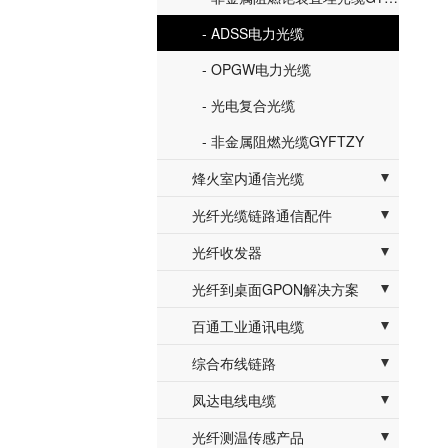
- ADSS电力光缆
- OPGW电力光缆
- 光电复合光缆
- 非金属阻燃光缆GYFTZY
烽火室内通信光缆
- 蝶形引入光缆自承式GJXHCH
光纤光缆链路通信配件
- 特种光纤光缆定制
- 光纤跳线/尾纤FC/SC/LC
光纤收发器
- 室内蝶形引入光缆GJXH
- OM3光纤跳线/尾纤LC
- 百兆单模收发器
光纤到桌面GPON解决方案
- 单模束装光缆GJPFJH-4B
- 耦合器FC/SC/LC
- 百兆多模收发器
- OLT
百通工业通讯电缆
- 多模束装光缆GJPFJH-4A
- 光纤终端盒桌面/机架式
- 千兆多模收发器
- ONU
- 百通485通讯电缆9841/9842
综合布线链路
- 多模OM3束装光缆GJPFJH-4A
- 光纤配线架ODF
- 千兆单模收发器
- 百通电缆9207
- 超五类链路
凤达电线电缆
- 光缆接续盒
- 百通电缆1419A
- 六类链路
- 塑铜线BV/BVR
光纤测温传感产品