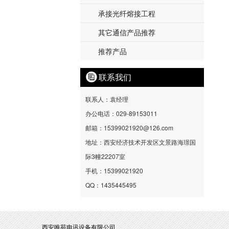
- 光缆交接箱
- 百通工业交换机
- 机柜
- 电源线RVV/RVVP/RVS
- 分布式光纤测温
承接光纤熔接工程
- 光纤配线柜
- 百通综合布线链路
- MPO/MTP系列免熔布线产品
- 橡套软电缆YC/YZ
- 光纤光栅式测温
其它通信产品推荐
- 光缆分纤箱/分光器
- 百通电缆8723
- 力缆YJV/YJV22
推荐产品
- 一体化熔纤盘FC/LC/LC
- 百通电缆DP总线
- 控缆KVV/KVV22

联系我们
联系人：袁经理
办公电话：029-89153011
邮箱：15399021920@126.com
地址：西安经济技术开发区文景路海璟国
际3幢22207室
手机：15399021920
QQ：1435445495
西安唯苑电讯设备有限公司