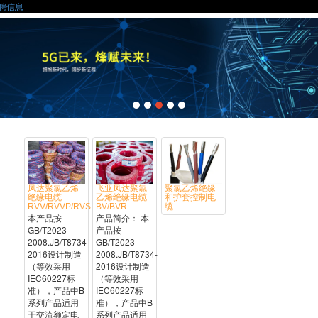
聘信息
凤达聚氯乙烯
飞亚凤达聚氯
聚氯乙烯绝缘
绝缘电缆
乙烯绝缘电缆
和护套控制电
RVV/RVVP/RVS
BV/BVR
缆
本产品按
产品简介： 本
GB/T2023-
产品按
2008.JB/T8734-
GB/T2023-
2016设计制造
2008.JB/T8734-
（等效采用
2016设计制造
IEC60227标
（等效采用
准），产品中B
IEC60227标
系列产品适用
准），产品中B
于交流额定电
系列产品适用