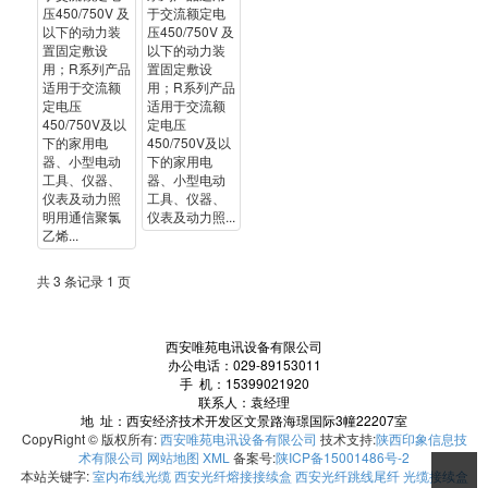
压450/750V 及
于交流额定电
以下的动力装
压450/750V 及
置固定敷设
以下的动力装
用；R系列产品
置固定敷设
适用于交流额
用；R系列产品
定电压
适用于交流额
450/750V及以
定电压
下的家用电
450/750V及以
器、小型电动
下的家用电
工具、仪器、
器、小型电动
仪表及动力照
工具、仪器、
明用通信聚氯
仪表及动力照...
乙烯...
共 3 条记录 1 页
西安唯苑电讯设备有限公司
办公电话：029-89153011
手 机：15399021920
联系人：袁经理
地 址：西安经济技术开发区文景路海璟国际3幢22207室
CopyRight © 版权所有:
西安唯苑电讯设备有限公司
技术支持:
陕西印象信息技
术有限公司
网站地图
XML
备案号:
陕ICP备15001486号-2
本站关键字:
室内布线光缆
西安光纤熔接接续盒
西安光纤跳线尾纤
光缆接续盒