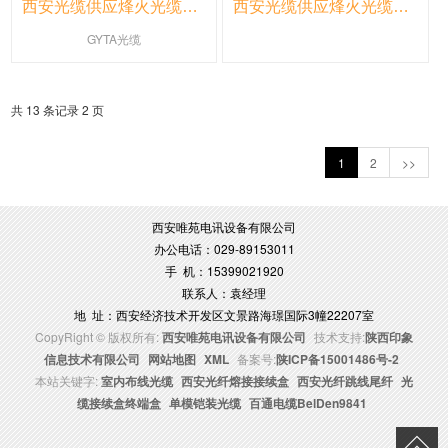
西安光缆供应烽火光缆GYTA-96B1室外通信光缆
西安光缆供应烽火光缆GYTA-36B1室外通信光缆
GYTA光缆
共 13 条记录 2 页
1
2
>>
西安唯苑电讯设备有限公司
办公电话：029-89153011
手 机：15399021920
联系人：袁经理
地 址：西安经济技术开发区文景路海璟国际3幢22207室
CopyRight © 版权所有:
西安唯苑电讯设备有限公司
技术支持:
陕西印象
信息技术有限公司
网站地图
XML
备案号:
陕ICP备15001486号-2
本站关键字:
室内布线光缆
西安光纤熔接接续盒
西安光纤跳线尾纤
光
缆接续盒终端盒
单模铠装光缆
百通电缆BelDen9841