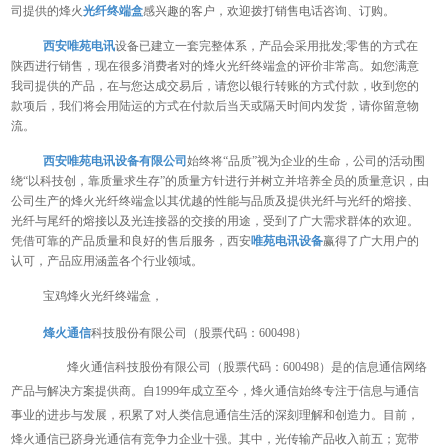
司提供的烽火
光纤
终端盒
感兴趣的客户，欢迎拨打销售电话咨询、订购。
西安唯苑电讯
设备已建立一套完整体系，产品会采用批发;零售的方式在
陕西进行销售，现在很多消费者对的烽火光纤终端盒的评价非常高。如您满意
我司提供的产品，在与您达成交易后，请您以银行转账的方式付款，收到您的
款项后，我们将会用陆运的方式在付款后当天或隔天时间内发货，请你留意物
流。
西安唯苑电讯设备有限公司
始终将“品质”视为企业的生命，公司的活动围
绕“以科技创，靠质量求生存”的质量方针进行并树立并培养全员的质量意识，由
公司生产的烽火光纤终端盒以其优越的性能与品质及提供光纤与光纤的熔接、
光纤与尾纤的熔接以及光连接器的交接的用途，受到了广大需求群体的欢迎。
凭借可靠的产品质量和良好的售后服务，西安
唯苑电讯设备
赢得了广大用户的
认可，产品应用涵盖各个行业领域。
宝鸡烽火光纤终端盒，
烽火通信
科技股份有限公司（股票代码：600498）
烽火通信科技股份有限公司（股票代码：600498）是的信息通信网络
产品与解决方案提供商。自1999年成立至今，烽火通信始终专注于信息与通信
事业的进步与发展，积累了对人类信息通信生活的深刻理解和创造力。目前，
烽火通信已跻身光通信有竞争力企业十强。其中，光传输产品收入前五；宽带