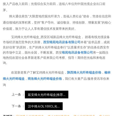
接入产品收入前四；光缆综合实力前四，连续八年位列中国光缆企业出口前
茅。
烽火通信肩负“大限度地挖掘光纤潜力，造福人类社会”使命，凭借在信息和
通信领域的深厚积累，坚持“客户导向、诚信敬业、持续创新、增量发展”的核心
价值观，致力于让人人享有通信技术发展带来的美好。
宝鸡烽火光纤终端盒_西安区域新品烽火光纤终端盒， 踏着有线光缆设备
市场经济激烈竞争的大浪潮，
西安唯苑电讯设备有限公司
本着“追求品质，成就
良好信誉”的原则，生产的烽火光纤终端盒奉行“以质量求生存”的信条在西安市
的市场中立足，面向全国，不断发展。西安
唯苑电讯设备有限公司
将一如既往
地热忱欢迎社会各界新老客户前来我公司考察、指导！期待您光临和来电咨
询。
欢迎新老客户了解宝鸡烽火光纤终端盒，
陕西烽火光纤终端盒价格
，
榆林
烽火光纤终端盒
，
商洛烽火光纤终端盒价格
，我们有大量产品/服务资讯等你来
询
上一条 ：
延安烽火光纤终端盒|推荐...
下一条 ：
汉中烽火OL100CL光...